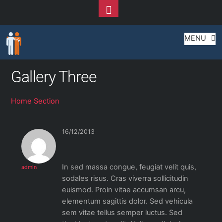
Toggle
Footer
Home Section
Skip
MENU
to
content
Gallery Three
Home Section
16/12/2013
In sed massa congue, feugiat velit quis,
admin
sodales risus. Cras viverra sollicitudin
euismod. Proin vitae accumsan arcu,
elementum sagittis dolor. Sed vehicula
sem vitae tellus semper luctus. Sed