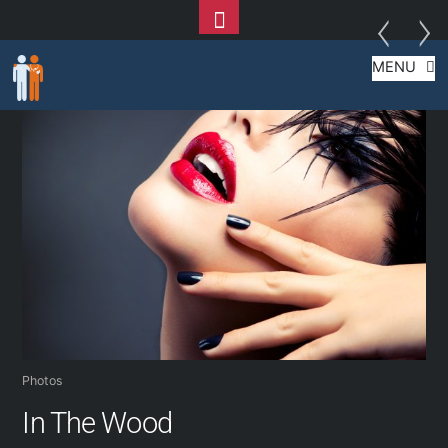
Toggle
Skip
Footer
MENU
to
content
Photos
In The Wood